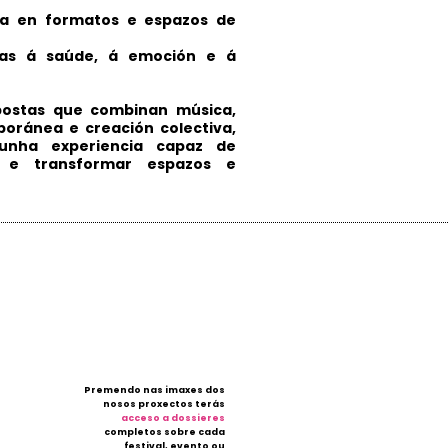
ica en formatos e espazos de
adas á saúde, á emoción e á
postas que combinan música,
poránea e creación colectiva,
unha experiencia capaz de
s e transformar espazos e
Premendo nas imaxes dos
nosos proxectos terás
acceso a dossieres
completos sobre cada
festival, evento ou