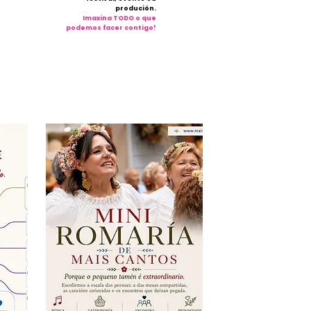
produción.
Imaxina TODO o que
podemos facer contigo!