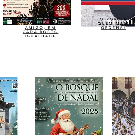
EM CADA
O POVO É
ESQUINA UM
QUEM MAIS
AMIGO, EM
ORDENA!
CADA ROSTO
IGUALDADE