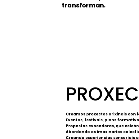
transforman.
PROXEC
Creamos proxectos orixinais con i
Eventos, festivais, plans formati
Propostas evocadoras, que celebran
Abordando os imaxinarios colectiv
Creando experiencias sensoriais q