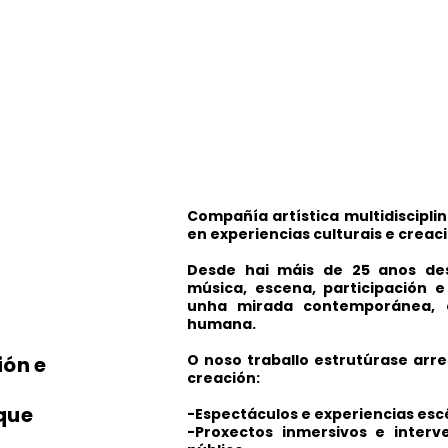
Compañía artística multidisciplin
en experiencias culturais e creac
Desde hai máis de 25 anos de
música, escena, participación
unha mirada contemporánea, 
humana.
O noso traballo estrutúrase arre
ión e
creación:
que
-Espectáculos e experiencias es
-Proxectos inmersivos e inter