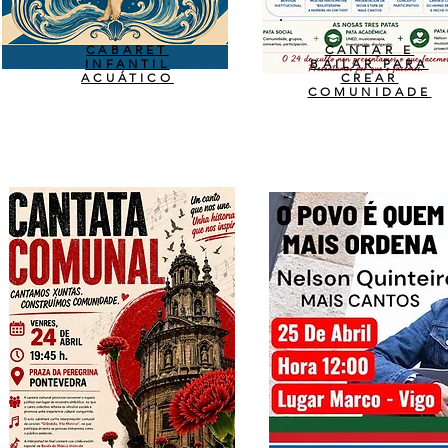
CABARET
CANTAR E
INFANTIL
BAILAR PARA
ACUÁTICO
CREAR
COMUNIDADE