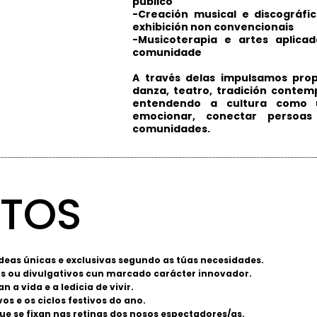
público
-Creación musical e discográf
exhibición non convencionais
-Musicoterapia e artes aplic
comunidade
A través delas impulsamos pro
danza, teatro, tradición contem
entendendo a cultura como 
emocionar, conectar persoa
comunidades.
TOS
deas únicas e exclusivas segundo as túas necesidades.
vos ou divulgativos cun marcado carácter innovador.
 a vida e a ledicia de vivir.
os e os ciclos festivos do ano.
ue se fixan nas retinas dos nosos espectadores/as.